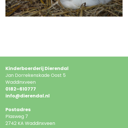
Kinderboerderij Dierendal
Jan Dorrekenskade Oost 5
Waddinxveen
0182–610777
info@dierendal.nl
Postadres
Plasweg 7
2742 KA Waddinxveen