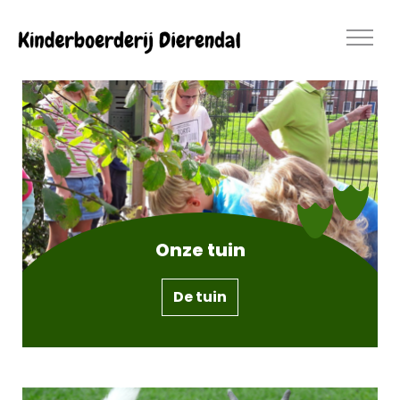
Skip to main content
Home
Activiteiten
De bewoners
Onze tuin
De tuin
De tuin
Over ons
Sponsors